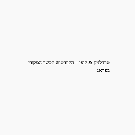
טרדלניק & קופי – הקיורטוש הכשר המקורי
בפראג