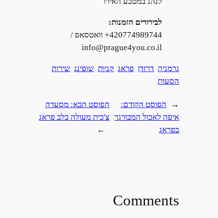
לנהג במטבע האירו
לבירורים הזמנות:
420774989744+ וואטסאפ /
info@prague4you.co.il
גרמניה
דרזדן
פראג
קניות
שופינג
שירות
הסעות
←
הפוסט הקודם:
הפוסט הבא:
מסעדה
איפה לאכול המבורגר
צ'כית מעולה בלב פראג
בפראג
→
Comments