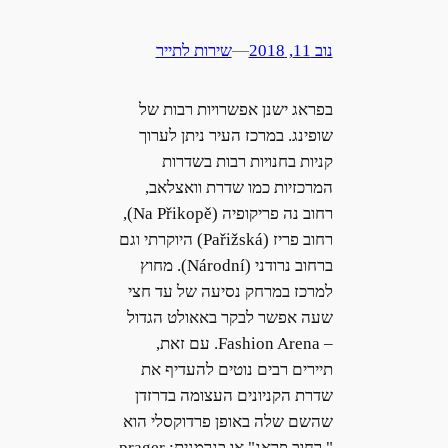
נוב 11, 2018
—
שירות לתייר
בפראג ישנן אפשרויות רבות של
שופינג. במרכז העיר ניתן לערוך
קניות בחנויות רבות בשדרות
המרכזיות כמו שדרת וואצלאב,
רחוב נה פריקופיה (Na Přikopě),
רחוב פריז (Pařižská) היוקרתי וגם
ברחוב נרודני (Národní). מחוץ
למרכז במרחק נסיעה של עד חצי
שעה אפשר לבקר באאולט הגדול
– Fashion Arena. עם זאת,
תיירים רבים נוטים להעדיף את
שדרת הקניונים העצומה בדרזדן
שהשם שלה באופן פרדוקסלי הוא
" רחוב פראג" או בגרמנית: prager