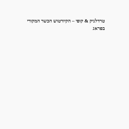
טרדלניק & קופי – הקיורטוש הכשר המקורי
בפראג