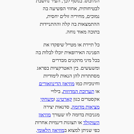
הגלובוס. בנוסף לכך, העיר נחשבת
לבטיחותית, אחוזי הפשיעה בה
נמוכים, מחיריה זולים יחסית,
ההתמצאות בה קלה וההתניידות
בתוכה מאוד נוחה.
כל תיירת או מטייל שיפקדו את
הפנינה האירופאית יוכלו לבלות בה
בכל מיני מתקנים מבדרים
ומשעשים. בין האטרקציות בפראג
מסתתרות להן הנאות לימודיות
וחינוכיות כמו
מוזיאון הדינוזאורים
או
תערוכת המדוזות
, בילויי
אקסטרים כגון
קארטינג
ו
משחקי
מציאות מדומה
, סדנאות יצירה
מגניבות בדומה לזו שעורך
מוזיאון
השוקולד
או תצוגות דינמיות אחרות
כפי שניתן למצוא ב
מוזיאון הלאומי
.