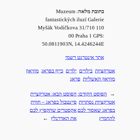
כתובת מלאה
: Muzeum
fantastických iluzí Galerie
Myšák Vodičkova 31/710 110
00 Praha 1 GPS:
50.0811903N, 14.4246244E
אתר אינטרנט רשמי
אטרקציות
בילויים
ילדים
כייף בפראג
מוזיאון
מוזיאון האשליות
פראג
←
הפוסט הקודם:
הפוסט הבא:
אטרקציית
אטרקציות נסתרות
פיינטבול בפראג – חווית
בפראג שאסור לכם
אקסטרים שתקפיץ לכם
להחמיץ
את האדרנלין
→