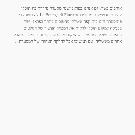
אוהבים בשר? גם אנחנו!בפראג ישנה מסעדה נהדרת בה תוכלו
להינות מסטייקים מעולים. La Bottega di Finestra לה בוטגה די
פיניסטרה הינו בית קפה איטלקי מהטובים ביותר בפראג. ישר
בכניסה למקום תוכלו לראות את המבחר העשיר של הסלטים,
המאפים ושלל המטעמים שהמקום מציע לצד קינוחים ומוצרי מאכל
אחרים מאיטליה. אם תמשיכו אבל לחלקה האחורי של המסעדה…