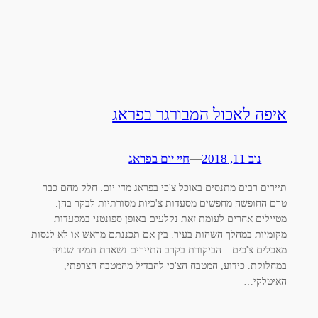
איפה לאכול המבורגר בפראג
נוב 11, 2018
—
חיי יום בפראג
תיירים רבים מתנסים באוכל צ'כי בפראג מדי יום. חלק מהם כבר
טרם החופשה מחפשים מסעדות צ'כיות מסורתיות לבקר בהן.
מטיילים אחרים לעומת זאת נקלעים באופן ספונטני במסעדות
מקומיות במהלך השהות בעיר. בין אם תכננתם מראש או לא לנסות
מאכלים צ'כים – הביקורת בקרב התיירים נשארת תמיד שנויה
במחלוקת. כידוע, המטבח הצ'כי להבדיל מהמטבח הצרפתי,
האיטלקי…