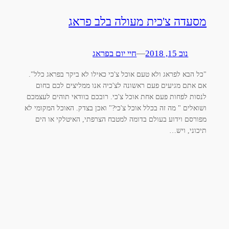
מסעדה צ'כית מעולה בלב פראג
נוב 15, 2018
—
חיי יום בפראג
"כל הבא לפראג ולא טעם אוכל צ'כי כאילו לא ביקר בפראג כלל".
אם אתם מגיעים פעם ראשונה לצ'כיה אנו ממליצים לכם בחום
לנסות לפחות פעם אחת אוכל צ'כי. רובכם בוודאי תוהים לעצמכם
ושואלים " מה זה בכלל אוכל צ'כי?" ואכן בצדק. האוכל המקומי לא
מפורסם וידוע בעולם בדומה למטבח הצרפתי, האיטלקי או הים
תיכוני, ויש…