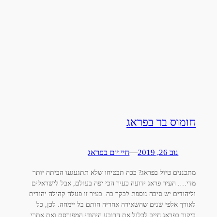
חומוס בר בפראג
נוב 26, 2019
—
חיי יום בפראג
מתכננים טיול בפראג? ככה תבטיחו שלא תתגעגעו הביתה יותר
מדי…. העיר פראג ידועה כעיר הכי יפה בעולם, אבל לישראלים
וליהודים יש סיבה נוספת לבקר בה. בעיר זו פעלה קהילה יהודית
לאורך אלפי שנים שהשאירה אחריה חותם בל יימחה. לכן, כל
ביקור בפראג חייב לכלול את הרובע היהודי המפורסם ואת אתרי