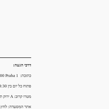
דרכי הגעה:
כתובת: Platnéřská 11, 110 00 Praha 1
פתוח כל יום בין 8:30 בבוקר ועד 22:30
מטרו קרוב: A ירוק תחנה: Staroměstská
אתר המסעדה: לחץ