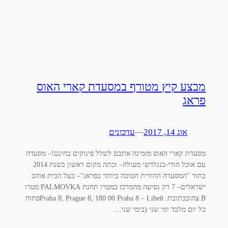
מבצע קיץ מטורף במסעדת קארי האוס
פראג
אוג 14, 2017
—
עדכונים‎
מסעדת קארי האוס מזמינה אתכם לשלל פינוקים בחינם!– מסעדה
עם אוכל הודי-בנגלדשי מעולה– זכתה מקום ראשון בשנת 2014
בתור "המסעדה ההודית הטובה ביותר בפראג"– בעל הבית אוהב
ישראלים– 7 דק נסיעה מהמרכז במטרו תחנת PALMOVKA מטרו
B צהובכתובת: Praha 8, Prague 8, 180 00 Praha 8 – Libeňפתוח
כל יום מלבד ימי שני (בימי שני…