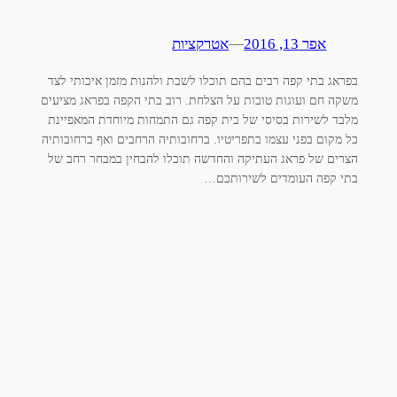
אפר 13, 2016
—
אטרקציות
בפראג בתי קפה רבים בהם תוכלו לשבת ולהנות מזמן איכותי לצד
משקה חם ועוגות טובות על הצלחת. רוב בתי הקפה בפראג מציעים
מלבד לשירות בסיסי של בית קפה גם התמחות מיוחדת המאפיינת
כל מקום בפני עצמו בתפריטיו. ברחובותיה הרחבים ואף ברחובותיה
הצרים של פראג העתיקה והחדשה תוכלו להבחין במבחר רחב של
בתי קפה העומדים לשירותכם…