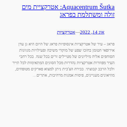
Aquacentrum Šutka: אטרקציית מים
זולה ומשתלמת בפראג
אוג 14, 2022
—
אטרקציות
פראג – עיר של אטרקציות אינסופיות פראג של היום היא גן עדן
אירופאי הטומן בחובו שפע של מוקדי משיכה ופעילויות מגוונות
הסוחפים אליה מיליונים של מטיילים זרים בכל שנה. בכל רחבי
העיר מפוזרות אטרקציות נהדרות מכל הסוגים המתאימות לכל תייר
ולכל הרכב קבוצתי. בבירה הצ'כית ניתן למצוא פארקים מטופחים,
מוזיאונים מעניינים, פיסות אמנות מרהיבות, אתרים…