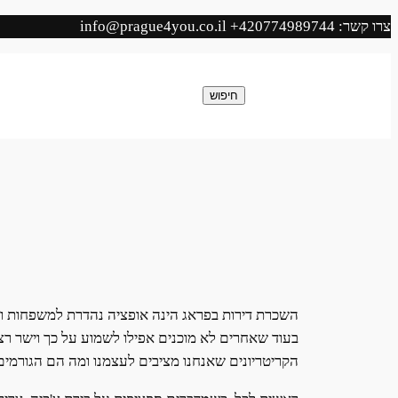
לדלג
צרו קשר: info@prague4you.co.il +420774989744
לתוכן
חיפוש
חיפוש
השכרת דירות בפראג הינה אופציה נהדרת למשפחות ולק
בעוד שאחרים לא מוכנים אפילו לשמוע על כך וישר רצי
הקריטריונים שאנחנו מציבים לעצמנו ומה הם הגורמי