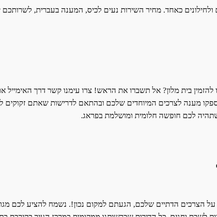
ם ולחילונים כאחד. מחיר השירות נעים לכיס, המענה בעברית, לשרותכם י
 להזמין בית מלון? אל תשברו את הראש! צרו עימנו קשר דרך האימייל א
ספקו מענה לצרכים המיוחדים שלכם ובהתאם לדרישות שאתם זקוקים להן.
 שתהיה לכם חופשה חלומית ומושלמת בפראג.
על הצרכים הדתיים שלכם, הגעתם למקום נכון!. נשמח להציע לכם מגוו
יות לשבת וחגים. כל הדירות שברשותנו ממקומות במרכז העיר בקירבת 