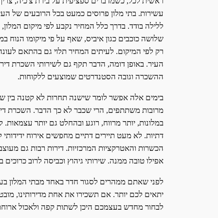
ראשית לכל, כשמדברים ספציפית על בירת צ'כיה, צריך 
עשירות. בתי מלון פרוסים כמעט בכל הרובעים של העיר
ללילה בודד. בדרך כלל המחיר נקבע לפי מיקום המלון,
שלושה כוכבים כגון איביס, שאף על פי מיקומו הנוח במ
רק לפי המיקום. לעיתים המחיר תלוי גם בהתאם לעונה
העיר. באופן דומה, הדבר תקף גם לשירותי השכרת דירה 
ההשכרה וגובה הסטנדרטים שמוצעים ללקוחות.
בימים אלה אפשר לומר שישנה תחרות לא קטנה בין שיר
מרובות משתתפים, הרי שכבר לא כך הדבר. השכרת דירה
במלונות, יותר מרווח, רוגע ובהחלט גם יותר עצמאות.
דתיות. לא מעט תיירים דתיים מחפשים אירוח ידידות
הכשרות והאטרקציות המרכזיות. דירות רבות גם מעוצבות
אפילו טובה ממנה. שירותי גיהוץ וכביסה לרוב כרוכ
לפני שאתם ממהרים לסגור חדר באחד מבתי המלון בעיר,
יתאים לכם יותר. אם תשכירו את אחת מדירותינו, מובט
לבחור מחדש בעצמכם היכן לשתות קפה ולאכול ארוחת ב