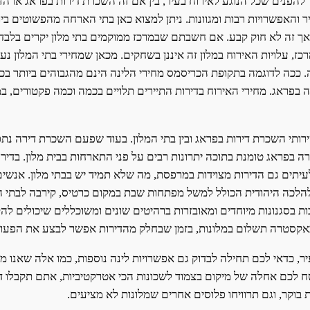
להפנים שכל הנוגע לאירוח בעיר, בין אם זה השכרת דירות בפראג או הז
 והאפשרויות רבות ומגוונות. ניתן למצוא כאן בתי הארחה מהפשוטים ביו
 אך זה לא חוק קבע. אם חשבתם שבמרכז ממוקמים בתי מלון יקרים בלבד, 
רכז, עלויות האירוח במלון זה איננן בשחקים. מכאן שמחירי בתי המלון נ
. ככה לדוגמה בתקופת הכריסמס מחירי הלינה הינם מהגבוהים ביותר בכל
בפראג. מחירי האירוח בדירות התיירים תלויים בכמה וכמה פקטורים, במי
ותי השכרת דירות בפראג ובין בתי המלון. בעוד שפעם השכרת דירה נתפ
 בפראג טומנת בתוכה יתרונות רבים על פני התארחות בבית מלון. בדיר
 לעיתים גם הדירות מצוידות במרפסת, מה שלא תמיד יש בבתי מלון. אנשי
י להלכה היהודית הכולל למשל מפתחות שבת במקום כרטיס, קירבה לבתי
 בסגנונות מיוחדים ומאובזרות ברהיטים שונים ומשוכללים שיכולים להקנו
ים באקסטרה תשלום במלונות, בזמן שבחלק מהדירות אפשר לבצע את הפעו
 כדאי לכם תחילה לבדוק גם אפשרויות לינה נוספות, כמו אלה שאנו מצי
ח לכם אחלה של מיקום בצמוד לשכונות הכי אטרקטיביות, אתם תקבלו די
וקר, וגם תרוויחו פלוסים אחרים שמלונות לא מציעים.