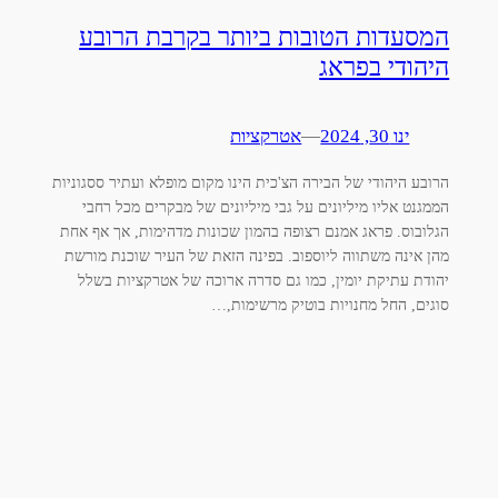
המסעדות הטובות ביותר בקרבת הרובע
היהודי בפראג
ינו 30, 2024
—
אטרקציות
הרובע היהודי של הבירה הצ'כית הינו מקום מופלא ועתיר ססגוניות
הממגנט אליו מיליונים על גבי מיליונים של מבקרים מכל רחבי
הגלובוס. פראג אמנם רצופה בהמון שכונות מדהימות, אך אף אחת
מהן אינה משתווה ליוספוב. בפינה הזאת של העיר שוכנת מורשת
יהודת עתיקת יומין, כמו גם סדרה ארוכה של אטרקציות בשלל
סוגים, החל מחנויות בוטיק מרשימות,…