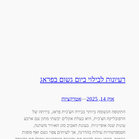
רעיונות לבילוי ביום גשום בפראג
אוק 14, 2025
—
אטרקציות
התקופה הגשומה ביותר בבירה הצ'כית פראג, בירתה של
הרפובליקה הצ'כית, היא בעלת אקלים יבשתי מתון עם ארבע
עונות שנה אופייניות. בעונת האביב מזג האוויר משתנה,
הטמפרטורות עולות בהדרגה, אך לעיתים צפוי גשם ואף סופות
גשמים. הקיץ נוטה להיות חם ובשנים האחרונות אפילו חם בהגזמה.