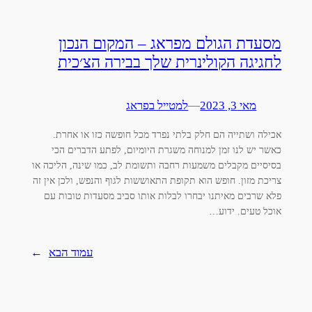
מסעדת הגולם מפראג – המקום הנכון
לחגיגה הקולינרית שלך בבירה הצ׳כית
מאי 3, 2023
—
למטייל בפראג
אכילה ושתייה הם חלק בלתי נפרד מכל חופשה כזו או אחרת.
כאשר יש לנו זמן למנוחה משגרת היומיום, לפתע הדברים הכי
בסיסיים מקבלים משמעות רחבה ותשומת לב, כמו שינה, הליכה או
צריכת מזון. חופש הוא תקופת התאוששות לגוף והנפש, ולכן אין זה
פלא שרבים מאיתנו יבחרו לבלות אותו סביב מסעדות טובות עם
אוכל טעים. ידוע…
עמוד הבא
→