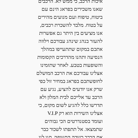
איכות הרכב, כי ממש לא. הרכבים
שאנו משכירים בפראג הינם עם
ביטוח, טיפוח ועם מנועים מהירים
על בטוח. מלבד להשכרת רכבים,
אנו מציעים בין היתר גם אפשרות
להעזר בנהג שינהג עבורכם וילווה
אתכם במקום שתתעייפו במהלך
הנסיעה ותהנו מהדרכים הקסומות
והשופעות בטבע. לאחר שתזמינו
אצלינו עבורכם את הרכב המושלם
לחופשתכם בפראג במחיר זול כפי
שרק אנו יודעים להציע, נגיע עם
הרכב עד אלייכם לבית המלון ולא
תדרשו כלל להגיע לשום מקום, כי
אצלינו השירות הוא רק V.I.P
ועומד בסטנדרטים הכי גבוהים
שתמצאו. אל תתפתו לשכור כבר
את הרכב בשדה התעופה. תנו לנו