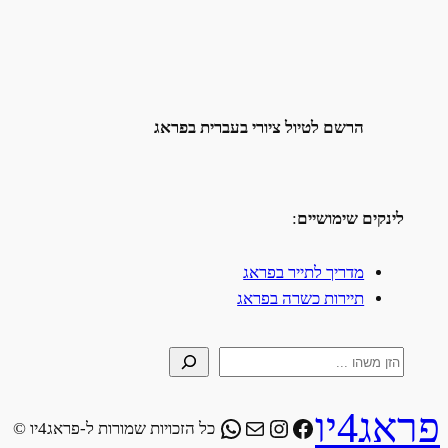
הרשם לטיול ציורי בעברית בפראג
לינקים שימושיים
:
מדריך לתייר בפראג
תיירות כשרה בפראג
S
e
a
פראג4יו
WhatsApp
Instagram
Facebook
Mail
כל הזכויות שמורות ל-פראג4יו ©
r