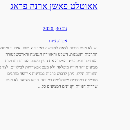
אאוטלט פאשן ארנה פראג
נוב 30, 2020
—
אטרקציות
יש לא מעט סיבות לצאת לחופשה באירופה. שפע אירועי ומתחמ
התרבות והאמנות, השקט והאווירה הנעימה והארכיטקטורה
העתיקה והיפהפייה המלווה את העין בשפע הערים הגדולות
מציעים יחד חוויה מופלאה ולא מעט אפשרויות לבילויים. לצד כ
החוויות הללו, ניתן לרכוש ברבות במדינות אירופה מותגים
מובילים במחירים משתלמים במיוחד. פראג מציעה לא מעט
שדרות חנויות וקניונים המציעים כל…