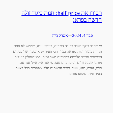
תכירו את half price: חנות ביגוד זולה
חדשה בפראג
פבר 4, 2024
—
אטרקציות
מי שכבר ביקר בעבר בבירה הצ'כית, בוודאי יודע, שממש לא חסר
חנויות ביגוד זולות בפראג. בכל רחבי העיר יש אינספור של עסקים
המציעים פריטי הלבשה במחירים משתלמים. במטרופולין פועלים
מותגי אופנה זולים רבים, בהם גאפ, סי אנד איי, אייג' אנד אם,
סליו, זארה, מנגו, ועוד. דוכני הרשתות הללו מפוזרים בכל קצוות
העיר וניתן למצוא אותם…