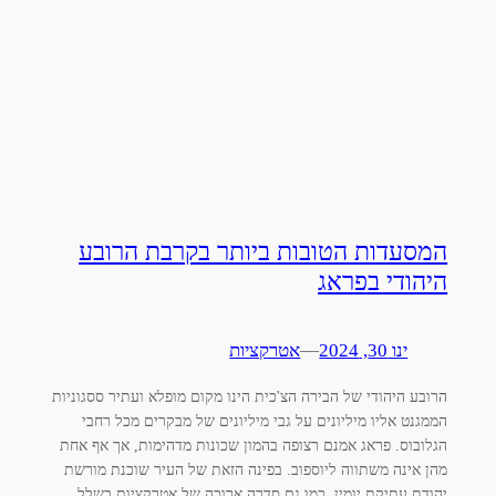
המסעדות הטובות ביותר בקרבת הרובע
היהודי בפראג
ינו 30, 2024
—
אטרקציות
הרובע היהודי של הבירה הצ'כית הינו מקום מופלא ועתיר ססגוניות
הממגנט אליו מיליונים על גבי מיליונים של מבקרים מכל רחבי
הגלובוס. פראג אמנם רצופה בהמון שכונות מדהימות, אך אף אחת
מהן אינה משתווה ליוספוב. בפינה הזאת של העיר שוכנת מורשת
יהודת עתיקת יומין, כמו גם סדרה ארוכה של אטרקציות בשלל