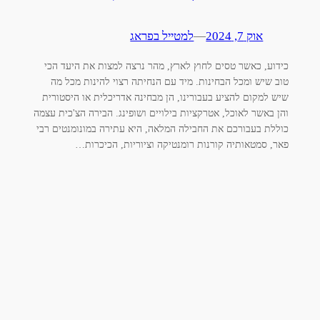
אוק 7, 2024
—
למטייל בפראג
כידוע, כאשר טסים לחוץ לארץ, מהר נרצה למצות את היעד הכי
טוב שיש ומכל הבחינות. מיד עם הנחיתה רצוי להינות מכל מה
שיש למקום להציע בעבורינו, הן מבחינה אדריכלית או היסטורית
והן באשר לאוכל, אטרקציות בילויים ושופינג. הבירה הצ'כית עצמה
כוללת בעבורכם את החבילה המלאה, היא עתירה במונומנטים רבי
פאר, סמטאותיה קורנות רומנטיקה וציוריות, הכיכרות…