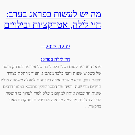
מה יש לעשות בפראג בערב:
חיי לילה, אטרקציות ובילויים
ינו 12, 2023
—
חיי לילה בפראג
פראג היא יעד קסום ושלו בלב ליבה של אירופה במרחק טיסה
של כשלוש שעות וחצי בלבד מנתב"ג. העיר מרתקת בצורה
יוצאת דופן, והיא מושכת אליה בקביעות למעלה משמונה מיליון
תיירים מדי שנה. יופיה של המטרופולין מתבטא במגוון דרכים
שונות ההופכות אותה למקום מופלא למדי לערוך בו חופשה.
הבירה הצ'כית מדהימה מבחינה אדריכלית ומסקרנת מאוד
בהקשר…