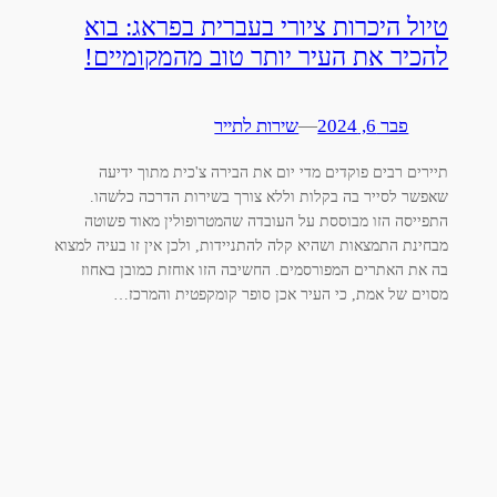
טיול היכרות ציורי בעברית בפראג: בוא
להכיר את העיר יותר טוב מהמקומיים!
פבר 6, 2024
—
שירות לתייר
תיירים רבים פוקדים מדי יום את הבירה צ'כית מתוך ידיעה
שאפשר לסייר בה בקלות וללא צורך בשירות הדרכה כלשהו.
התפייסה הזו מבוססת על העובדה שהמטרופולין מאוד פשוטה
מבחינת התמצאות ושהיא קלה להתניידות, ולכן אין זו בעיה למצוא
בה את האתרים המפורסמים. החשיבה הזו אוחזת כמובן באחוז
מסוים של אמת, כי העיר אכן סופר קומקפטית והמרכז…