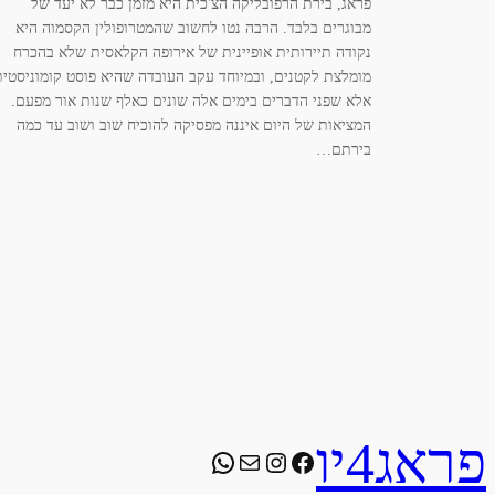
פראג, בירת הרפובליקה הצ'כית היא מזמן כבר לא יעד של
מבוגרים בלבד. הרבה נטו לחשוב שהמטרופולין הקסמוה היא
נקודה תיירותית אופיינית של אירופה הקלאסית שלא בהכרח
מומלצת לקטנים, ובמיוחד עקב העובדה שהיא פוסט קומוניסטית
אלא שפני הדברים בימים אלה שונים כאלף שנות אור מפעם.
המציאות של היום איננה מפסיקה להוכיח שוב ושוב עד כמה
בירתם…
פראג4יו
WhatsApp
Instagram
Facebook
Mail