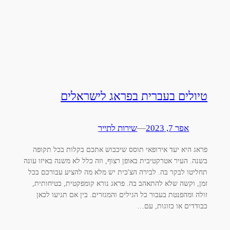
טיולים בעברית בפראג לישראלים
אפר 7, 2023
—
שירות לתייר
פראג היא יעד אירופאי תוסס שיכבוש אתכם בקלות בכל תקופה
בשנה. העיר אטרקטיבית באופן רצוף, וזה כלל לא משנה באיזו עונה
תחליטו לבקר בה. לבירה הצ'כית יש מלא מה להציע עבורכם בכל
זמן, וקשה שלא להתאהב בה. פראג נורא קומפקטית, בטיחותית,
זולה ומהפנטת בעבור כל הגילים והמגזרים. בין אם תגיעו לכאן
כבודדים או כזוגות, עם…