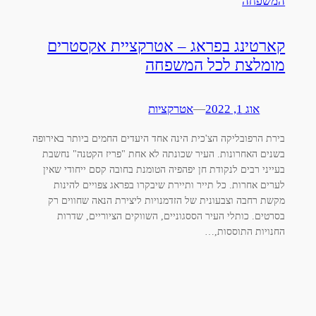
קארטינג בפראג – אטרקציית אקסטרים
מומלצת לכל המשפחה
אוג 1, 2022
—
אטרקציות
בירת הרפובליקה הצ'כית הינה אחד היעדים החמים ביותר באירופה
בשנים האחרונות. העיר שכונתה לא אחת "פריז הקטנה" נחשבת
בעייני רבים לנקודת חן יפהפיה הטומנת בחובה קסם ייחודי שאין
לערים אחרות. כל תייר ותיירת שיבקרו בפראג צפויים להינות
מקשת רחבה וצבעונית של הזדמנויות ליצירת הנאה שחווים רק
בסרטים. כותלי העיר הססגוניים, השווקים הציוריים, שדרות
החנויות התוססות,…