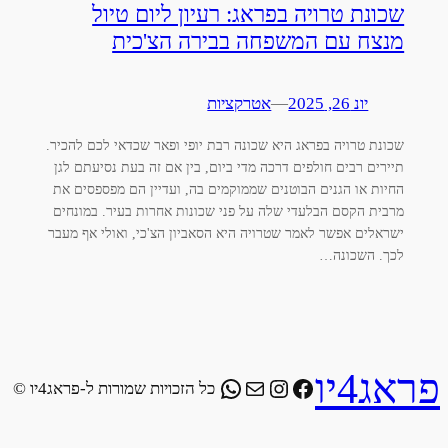
שכונת טרויה בפראג: רעיון ליום טיול
מנצח עם המשפחה בבירה הצ'כית
יונ 26, 2025
—
אטרקציות
שכונת טרויה בפראג היא שכונה רבת יופי ופאר שכדאי לכם להכיר.
תיירים רבים חולפים דרכה מדי ביום, בין אם זה בעת נסיעתם לגן
החיות או הגנים הבוטנים שממוקמים בה, ועדיין הם מפספסים את
מרבית הקסם הבלעדי שלה על פני שכונות אחרות בעיר. במונחים
ישראלים אפשר לאמר שטרויה היא הסאביון הצ'כי, ואולי אף מעבר
לכך. השכונה…
פראג4יו
WhatsApp
Instagram
Facebook
Mail
כל הזכויות שמורות ל-פראג4יו ©