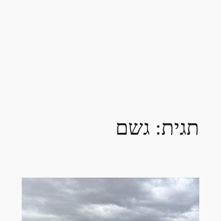
תגית:
גשם