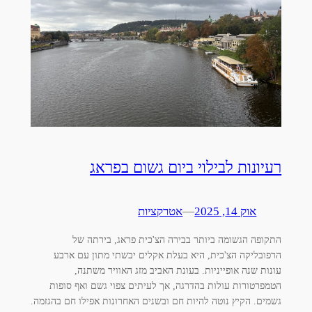
רעיונות לבילוי ביום גשום בפראג
אוק 14, 2025
—
אטרקציות
התקופה הגשומה ביותר בבירה הצ'כית פראג, בירתה של
הרפובליקה הצ'כית, היא בעלת אקלים יבשתי מתון עם ארבע
עונות שנה אופייניות. בעונת האביב מזג האוויר משתנה,
הטמפרטורות עולות בהדרגה, אך לעיתים צפוי גשם ואף סופות
גשמים. הקיץ נוטה להיות חם ובשנים האחרונות אפילו חם בהגזמה.